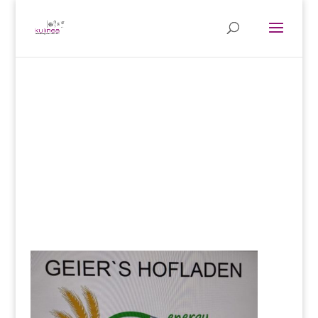
aussteller
geier's hofladen